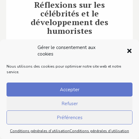
Réflexions sur les
célébrités et le
développement des
humoristes
Les célébrités humoristes ne courent pas les
Gérer le consentement aux
rues. Vaut-il mieux les suivre ou s’intéresser
cookies
au développement d’artistes émergents ?
Nous utilisons des cookies pour optimiser notre site web et notre
S’il…
service.
Lire ce contenu
Accepter
Refuser
Préférences
Conditions générales d’utilisation
Conditions générales d’utilisation