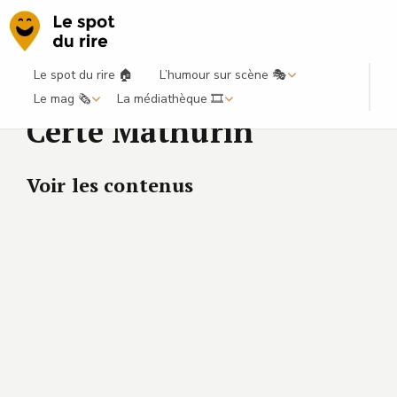
Le spot du rire 🏠
L’humour sur scène 🎭
Le mag 🗞️
La médiathèque 🎞️
Certe Mathurin
Voir les contenus