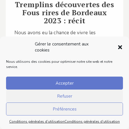
Tremplins découvertes des
Fous rires de Bordeaux
2023 : récit
Nous avons eu la chance de vivre les
tremplins découvertes des Fous rires de
Gérer le consentement aux
Bordeaux 2023. Une aventure épique avec…
cookies
Nous utilisons des cookies pour optimiser notre site web et notre
Lire ce contenu
service.
Accepter
Refuser
Préférences
Conditions générales d’utilisation
Conditions générales d’utilisation