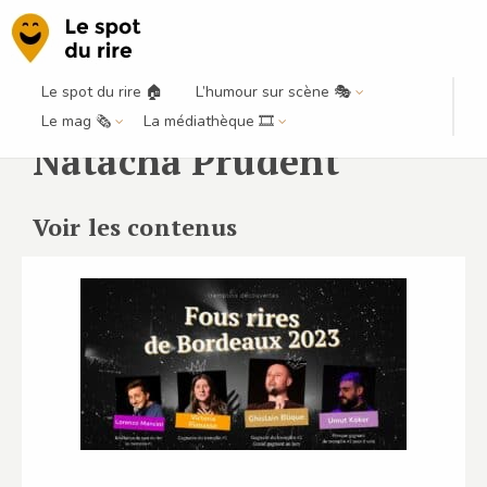
Le spot du rire 🏠
L’humour sur scène 🎭
Le mag 🗞️
La médiathèque 🎞️
Natacha Prudent
Voir les contenus