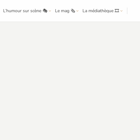
L’humour sur scène 🎭
Le mag 🗞️
La médiathèque 🎞️