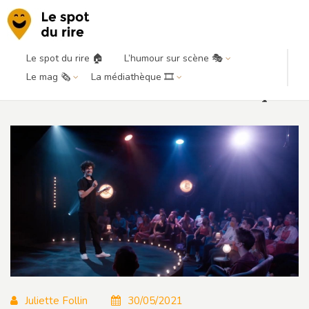
Le spot du rire 🏠
L’humour sur scène 🎭
Louis Chappey, influenceur en
Le mag 🗞️
La médiathèque 🎞️
herbe ou future rock star comique ?
Juliette Follin
30/05/2021