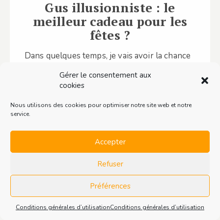
Gus illusionniste : le
meilleur cadeau pour les
fêtes ?
Dans quelques temps, je vais avoir la chance
de revoir un artiste qui ne fait pas de stand-
Gérer le consentement aux
up. Gus est…
cookies
Nous utilisons des cookies pour optimiser notre site web et notre
Lire ce contenu
service.
Accepter
Refuser
Préférences
Conditions générales d’utilisation
Conditions générales d’utilisation