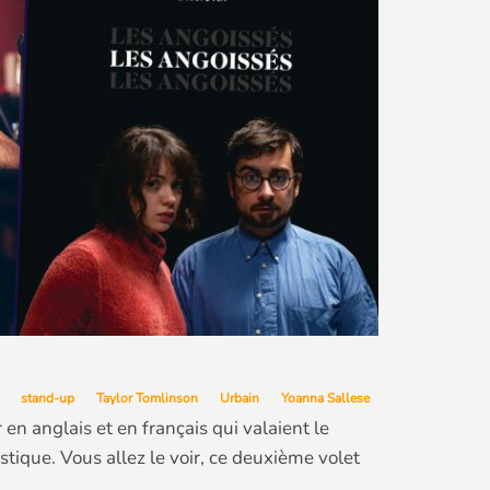
stand-up
Taylor Tomlinson
Urbain
Yoanna Sallese
n anglais et en français qui valaient le
stique. Vous allez le voir, ce deuxième volet