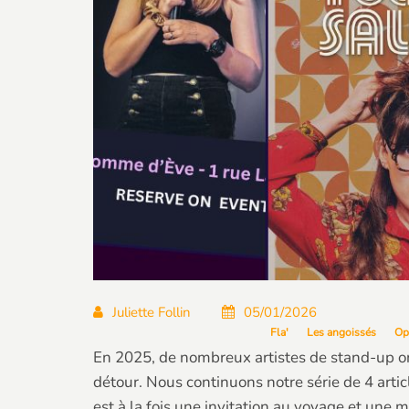
Juliette Follin
05/01/2026
Fla'
Les angoissés
Op
En 2025, de nombreux artistes de stand-up on
détour. Nous continuons notre série de 4 artic
est à la fois une invitation au voyage et une 