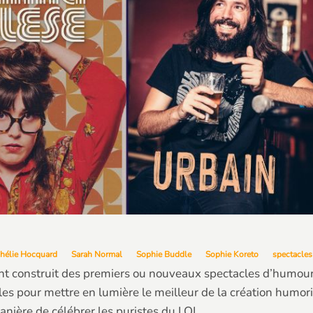
hélie Hocquard
Sarah Normal
Sophie Buddle
Sophie Koreto
spectacles
t construit des premiers ou nouveaux spectacles d’humour e
les pour mettre en lumière le meilleur de la création humori
manière de célébrer les puristes du LOL.