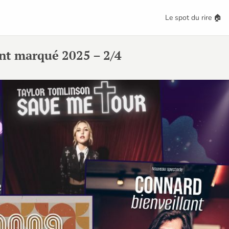
Le spot du rire 🏠
nt marqué 2025 – 2/4