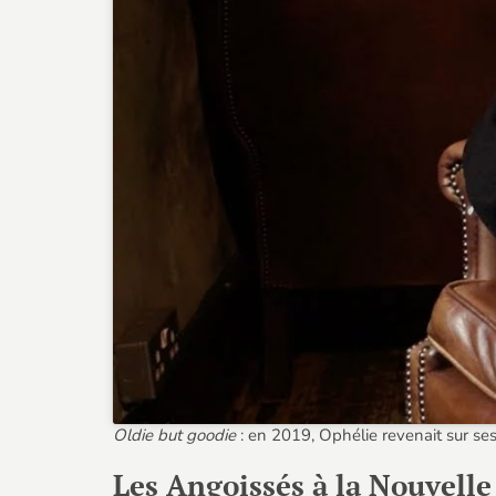
Oldie but goodie
: en 2019, Ophélie revenait sur se
Les Angoissés à la Nouvelle