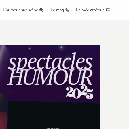
L’humour sur scène 🎭
Le mag 🗞️
La médiathèque 🎞️