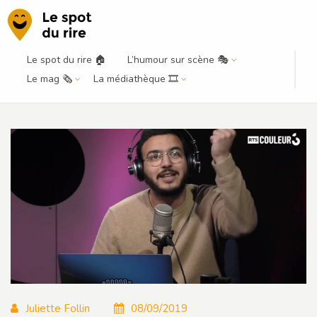
Le spot du rire 🏠
L’humour sur scène 🎭
La découverte du mois – Septembre
Le mag 🗞️
La médiathèque 🎞️
2019 – Yacine Nemra
Juliette Follin
08/09/2019