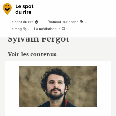
Le spot du rire 🏠
L’humour sur scène 🎭
Le mag 🗞️
La médiathèque 🎞️
Sylvain Fergot
Voir les contenus