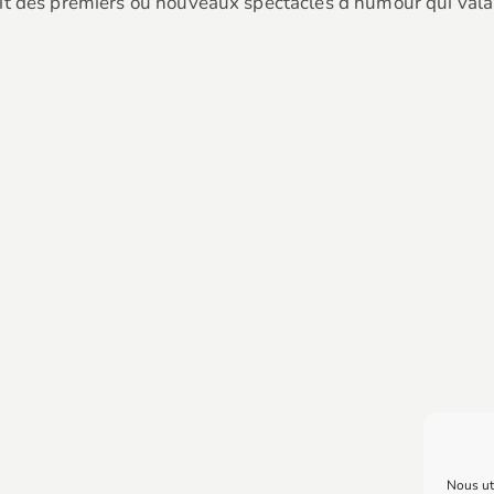
it des premiers ou nouveaux spectacles d’humour qui vala
Nous uti