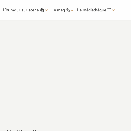
L’humour sur scène 🎭
Le mag 🗞️
La médiathèque 🎞️