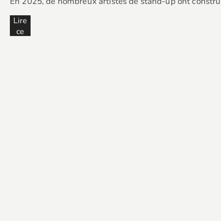
En 2025, de nombreux artistes de stand-up ont constru
Lire
ce
cont
enu