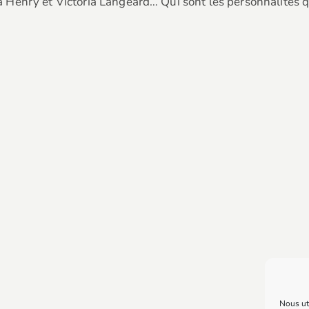
Henry et Victoria Langeard… Qui sont les personnalités q
Nous uti