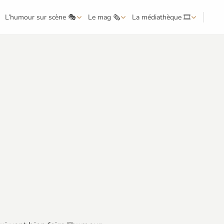
L’humour sur scène 🎭
Le mag 🗞️
La médiathèque 🎞️