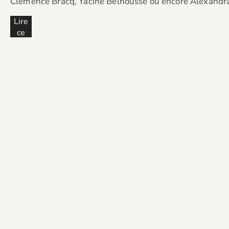
Clémence Bracq, Yacine Belhousse ou encore Alexandra 
Lire
ce
cont
enu