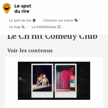
Le spot du rire 🏠
L’humour sur scène 🎭
Le mag 🗞️
La médiathèque 🎞️
Le Ch'nit Comedy Club
Voir les contenus