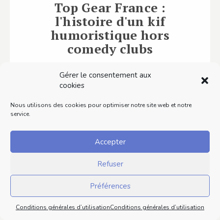
Top Gear France :
l'histoire d'un kif
humoristique hors
comedy clubs
Top Gear France est l'un de mes rendez-vous
Gérer le consentement aux
incontournables. Pourquoi vous en parler ?
cookies
C'est simple : cette bande de…
Nous utilisons des cookies pour optimiser notre site web et notre
service.
Lire ce contenu
Accepter
Refuser
Préférences
Conditions générales d’utilisation
Conditions générales d’utilisation