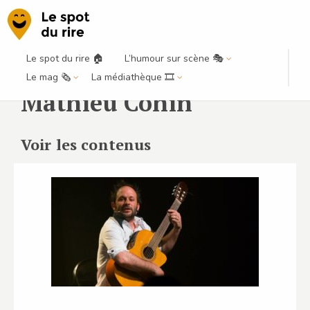
Le spot du rire 🏠
L’humour sur scène 🎭
Le mag 🗞️
La médiathèque 🎞️
Mathieu Cohin
Voir les contenus