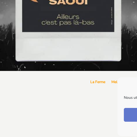
La Ferme
Melikoun
Re
Nous uti