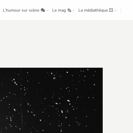
L’humour sur scène 🎭
Le mag 🗞️
La médiathèque 🎞️