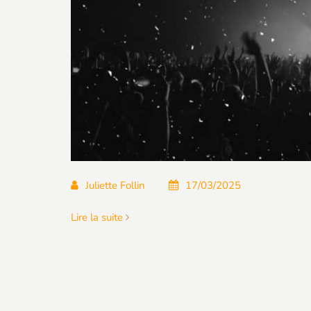
Juliette Follin
17/03/2025
Lire la suite