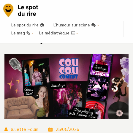
Le spot du rire 🏠
L’humour sur scène 🎭
I love Coucou Comedy : un lieu
Le mag 🗞️
La médiathèque 🎞️
inscrit au patrimoine du LOL
Juliette Follin
25/05/2026