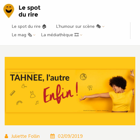
Le spot du rire 🏠
L’humour sur scène 🎭
1 jour, 1 reco : Tahnee à la Comédie
Le mag 🗞️
La médiathèque 🎞️
des 3 Bornes
Juliette Follin
02/09/2019