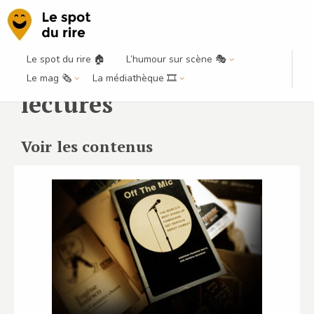
Le spot du rire 🏠
L’humour sur scène 🎭
Le mag 🗞️
La médiathèque 🎞️
lectures
Voir les contenus