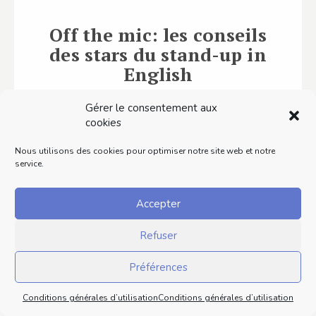
Off the mic: les conseils
des stars du stand-up in
English
Si vous avez toujours rêvé de savoir ce que
Gérer le consentement aux
c'est, d'être humoriste stand-up, le livre Off
cookies
the mic est fait pour…
Nous utilisons des cookies pour optimiser notre site web et notre
service.
Lire ce contenu
Accepter
Refuser
Préférences
Conditions générales d’utilisation
Conditions générales d’utilisation