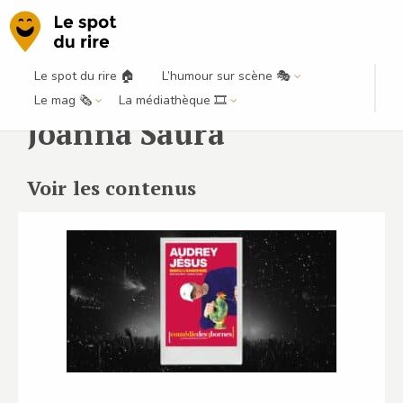
Le spot du rire 🏠
L’humour sur scène 🎭
Le mag 🗞️
La médiathèque 🎞️
Joanna Saura
Voir les contenus