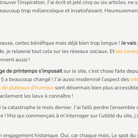
trouver l’inspiration. J’ai écrit et jeté cinq ou six articles, ne
ucoup trop mélancolique et insatisfaisant. Heureusement, 
 pause, certes bénéfique mais déjà bien trop longue !
Je vai
 je relaierai tout cela sur les réseaux sociaux. Et
les corre
nnent aussi !
ge de printemps s’imposait
sur le site, c’est chose faite de
 !) a beaucoup changé ! J’ai aussi modernisé l’aspect des
int
 de plateaux d’humour
sont désormais bien plus accessible
facilement les lieux à connaître !
lé la catastrophe le mois dernier. J’ai failli perdre l’ensemb
dre ! Moi qui commençais à m’interroger sur l’utilité du site, 
un engagement historique. Oui, car chaque mois, Le spot du 