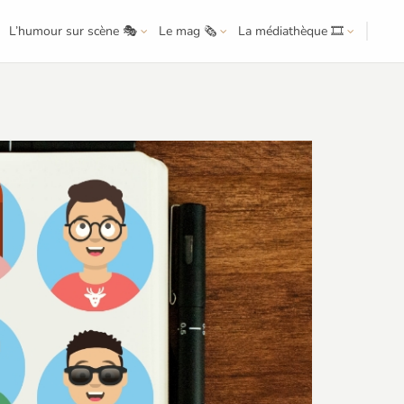
L’humour sur scène 🎭
Le mag 🗞️
La médiathèque 🎞️